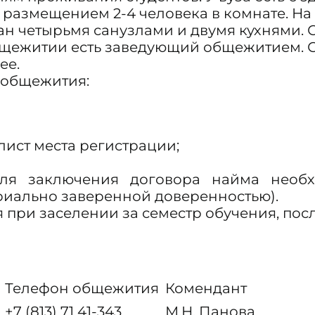
 размещением 2-4 человека в комнате. На 
н четырьмя санузлами и двумя кухнями. 
общежитии есть заведующий общежитием. 
чее.
 общежития:
 лист места регистрации;
ля заключения договора найма необх
ариально заверенной доверенностью).
 при заселении за семестр обучения, по
Телефон общежития
Комендант
+7 (813) 71 41-343
М.Н. Панова