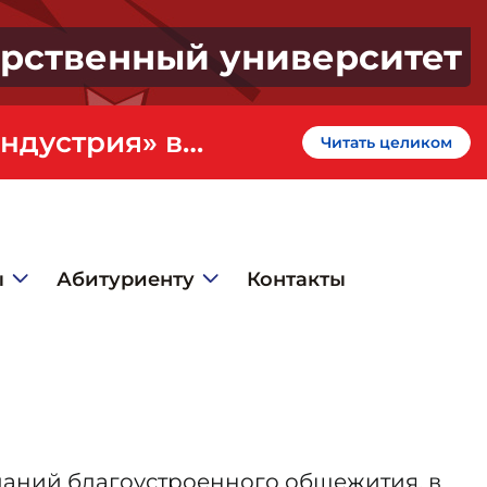
арственный университет
«Профессионалитет» - кластер «Искусство и креативная индустрия» в ГИЭФПТ
Читать целиком
ы
Абитуриенту
Контакты
зданий благоустроенного общежития, в