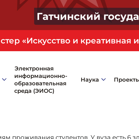
Гатчинский госуд
Электронная
информационно-
Наука
Проект
образовательная
среда (ЭИОС)
ям проживания студентов. У вуза есть 6 