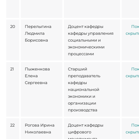
20
Перелыгина
Доцент кафедры
Пок
Людмила
кафедры управления
скрыт
Борисовна
социальными и
экономическими
процессами
21
Пыженкова
Старший
Пок
Елена
преподаватель
скрыт
Сергеевна
кафедры
национальной
экономики и
организации
производства
22
Рогова Ирина
Доцент кафедры
Пок
Николаевна
цифрового
скрыт
менеджмента