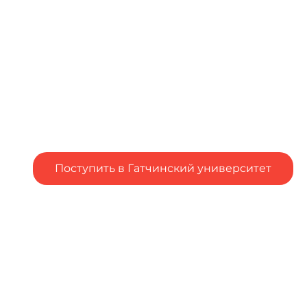
Поступить в Гатчинский университет
Подал заявление в вуз, но остались вопросы?
Столкнулся с трудностями при подаче заявления в
вуз?
Напишите об
этом