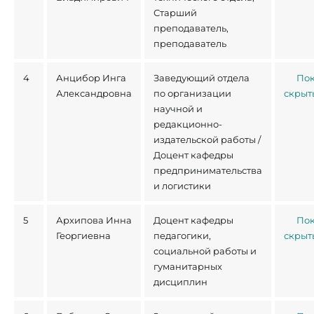
Старший
преподаватель,
преподаватель
4
Анцибор Инга
Заведующий отдела
Пок
Александровна
по организации
скрыт
научной и
редакционно-
издательской работы /
Доцент кафедры
предпринимательства
и логистики
5
Архипова Инна
Доцент кафедры
Пок
Георгиевна
педагогики,
скрыт
социальной работы и
гуманитарных
дисциплин