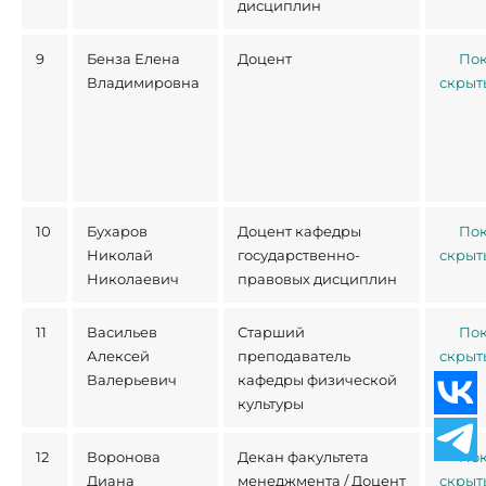
дисциплин
9
Бенза Елена
Доцент
Пок
Владимировна
скрыт
10
Бухаров
Доцент кафедры
Пок
Николай
государственно-
скрыт
Николаевич
правовых дисциплин
11
Васильев
Старший
Пок
Алексей
преподаватель
скрыт
Валерьевич
кафедры физической
культуры
12
Воронова
Декан факультета
Пок
Диана
менеджмента / Доцент
скрыт