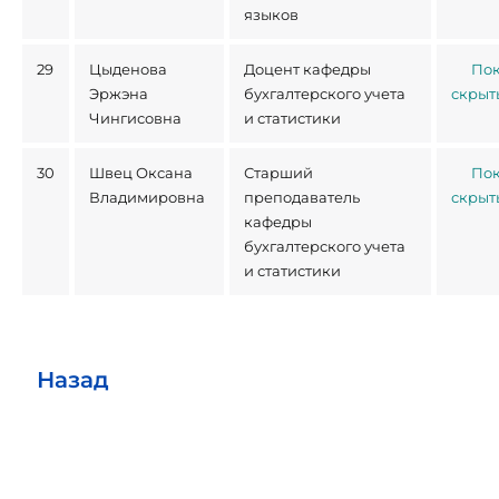
языков
29
Цыденова
Доцент кафедры
Пок
Эржэна
бухгалтерского учета
скрыт
Чингисовна
и статистики
30
Швец Оксана
Старший
Пок
Владимировна
преподаватель
скрыт
кафедры
бухгалтерского учета
и статистики
Назад