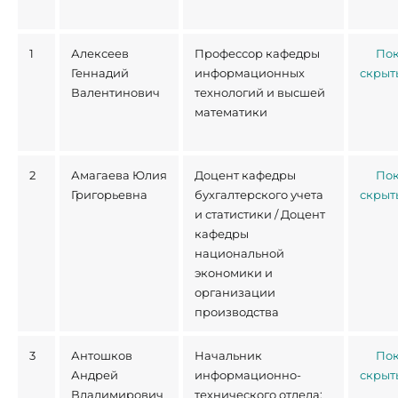
1
Алексеев
Профессор кафедры
Пок
Геннадий
информационных
скрыт
Валентинович
технологий и высшей
математики
2
Амагаева Юлия
Доцент кафедры
Пок
Григорьевна
бухгалтерского учета
скрыт
и статистики / Доцент
кафедры
национальной
экономики и
организации
производства
3
Антошков
Начальник
Пок
Андрей
информационно-
скрыт
Владимирович
технического отдела;