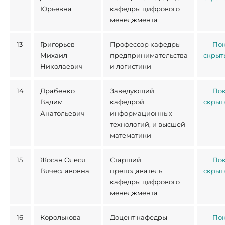
Юрьевна
кафедры цифрового
менеджмента
13
Григорьев
Профессор кафедры
Пок
Михаил
предпринимательства
скрыт
Николаевич
и логистики
14
Драбенко
Заведующий
Пок
Вадим
кафедрой
скрыт
Анатольевич
информационных
технологий, и высшей
математики
15
Жосан Олеся
Старший
Пок
Вячеславовна
преподаватель
скрыт
кафедры цифрового
менеджмента
16
Королькова
Доцент кафедры
Пок