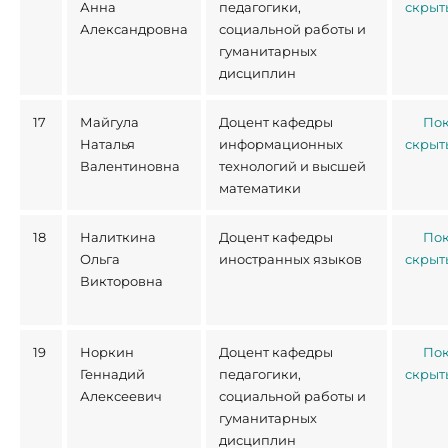
Анна
педагогики,
скрыт
Александровна
социальной работы и
гуманитарных
дисциплин
17
Майгула
Доцент кафедры
Пок
Наталья
информационных
скрыт
Валентиновна
технологий и высшей
математики
18
Налиткина
Доцент кафедры
Пок
Ольга
иностранных языков
скрыт
Викторовна
19
Норкин
Доцент кафедры
Пок
Геннадий
педагогики,
скрыт
Алексеевич
социальной работы и
гуманитарных
дисциплин