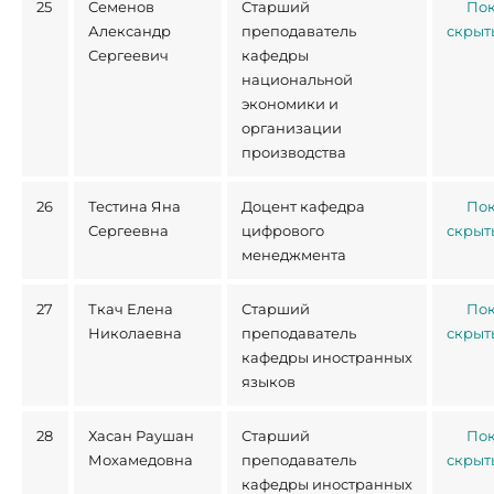
25
Семенов
Старший
Пок
Александр
преподаватель
скрыт
Сергеевич
кафедры
национальной
экономики и
организации
производства
26
Тестина Яна
Доцент кафедра
Пок
Сергеевна
цифрового
скрыт
менеджмента
27
Ткач Елена
Старший
Пок
Николаевна
преподаватель
скрыт
кафедры иностранных
языков
28
Хасан Раушан
Старший
Пок
Мохамедовна
преподаватель
скрыт
кафедры иностранных