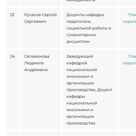
23
Русаков Сергей
Доценты кафедры
Пок
Сергеевич
педагогики,
скрыт
социальной работы и
гуманитарных
дисциплин
24
Селиванова
Заведующий
Пок
Людмила
кафедрой
скрыт
Андреевна
национальной
экономики и
организации
производства, Доцент
кафедры
национальной
экономики и
организации
производства