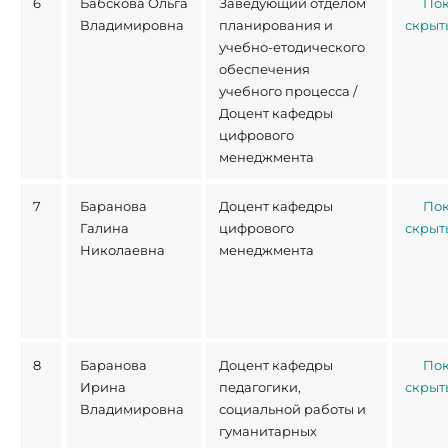
6
Бабскова Ольга
Заведующий отделом
Пок
Владимировна
планирования и
скрыт
учебно-етодического
обеспечения
учебного процесса /
Доцент кафедры
цифрового
менеджмента
7
Баранова
Доцент кафедры
Пок
Галина
цифрового
скрыт
Николаевна
менеджмента
8
Баранова
Доцент кафедры
Пок
Ирина
педагогики,
скрыт
Владимировна
социальной работы и
гуманитарных