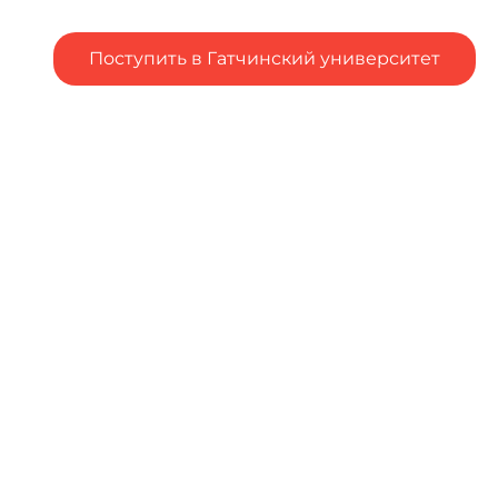
Поступить в Гатчинский университет
Подал заявление в вуз, но остались вопросы?
Столкнулся с трудностями при подаче заявления в
вуз?
Напишите об
этом
Чтобы оценить условия
предоставления услуг
используйте QR-код или
перейдите по ссылке ниже
https://bus.gov.ru/qrcode/ra
te/350309