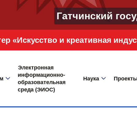
Гатчинский гос
Электронная
информационно-
ам
Наука
Проект
образовательная
среда (ЭИОС)